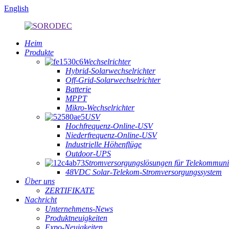
English
Heim
Produkte
Wechselrichter
Hybrid-Solarwechselrichter
Off-Grid-Solarwechselrichter
Batterie
MPPT
Mikro-Wechselrichter
USV
Hochfrequenz-Online-USV
Niederfrequenz-Online-USV
Industrielle Höhenflüge
Outdoor-UPS
Stromversorgungslösungen für Telekommuni
48VDC Solar-Telekom-Stromversorgungssystem
Über uns
ZERTIFIKATE
Nachricht
Unternehmens-News
Produktneuigkeiten
Expo-Neuigkeiten