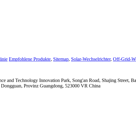
inie
Empfohlene Produkte
,
Sitemap
,
Solar-Wechselrichter
,
Off-Grid-We
nce and Technology Innovation Park, Song'an Road, Shajing Street, 
adt Dongguan, Provinz Guangdong, 523000 VR China