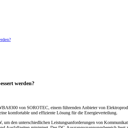
erden?
bessert werden?
SHWBA8300 von SOROTEC, einem führenden Anbieter von Elektroprodukt
eine komfortable und effiziente Lösung für die Energieverteilung.
um den unterschiedlichen Leistungsanforderungen von Kommunikation
und Ausfallzeiten minimiert. Der DC-Ausgangsspannungsbereich liegt 