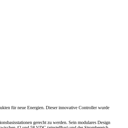
en für neue Energien. Dieser innovative Controller wurde
sbasisstationen gerecht zu werden. Sein modulares Design
zwischen 42 und 58 VDC (einstellbar) und der Strombereich