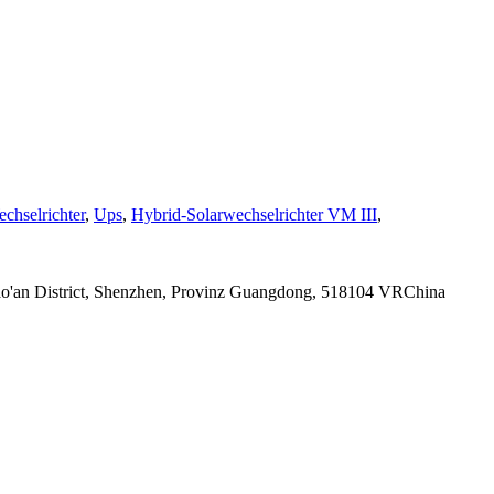
chselrichter
,
Ups
,
Hybrid-Solarwechselrichter VM III
,
Bao'an District, Shenzhen, Provinz Guangdong, 518104 VRChina