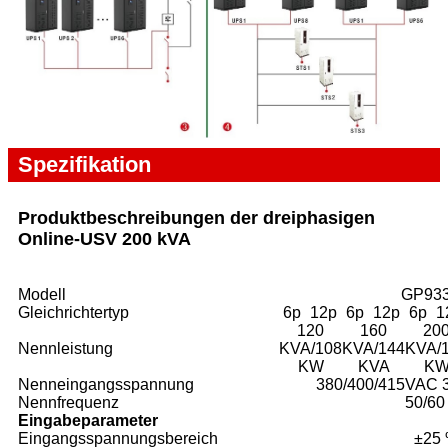
Spezifikation
Produktbeschreibungen der dreiphasigen
Online-USV 200 kVA
Modell
GP93
Gleichrichtertyp
6p
12p
6p
12p
6p
1
120
160
20
Nennleistung
KVA/108
KVA/144
KVA/
KW
KVA
K
Nenneingangsspannung
380/400/415VAC 3
Nennfrequenz
50/60
Eingabeparameter
Eingangsspannungsbereich
±25