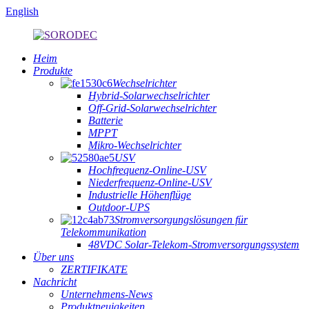
English
Heim
Produkte
Wechselrichter
Hybrid-Solarwechselrichter
Off-Grid-Solarwechselrichter
Batterie
MPPT
Mikro-Wechselrichter
USV
Hochfrequenz-Online-USV
Niederfrequenz-Online-USV
Industrielle Höhenflüge
Outdoor-UPS
Stromversorgungslösungen für
Telekommunikation
48VDC Solar-Telekom-Stromversorgungssystem
Über uns
ZERTIFIKATE
Nachricht
Unternehmens-News
Produktneuigkeiten