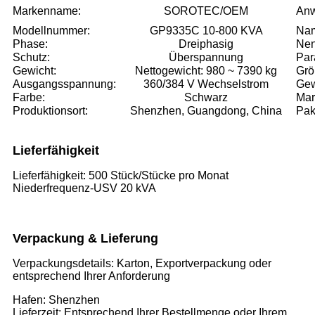
Markenname:
SOROTEC/OEM
Anw
Modellnummer:
GP9335C 10-800 KVA
Na
Phase:
Dreiphasig
Nen
Schutz:
Überspannung
Par
Gewicht:
Nettogewicht: 980 ~ 7390 kg
Grö
Ausgangsspannung:
360/384 V Wechselstrom
Gew
Farbe:
Schwarz
Mar
Produktionsort:
Shenzhen, Guangdong, China
Pak
Lieferfähigkeit
Lieferfähigkeit: 500 Stück/Stücke pro Monat
Niederfrequenz-USV 20 kVA
Verpackung & Lieferung
Verpackungsdetails: Karton, Exportverpackung oder
entsprechend Ihrer Anforderung
Hafen: Shenzhen
Lieferzeit: Entsprechend Ihrer Bestellmenge oder Ihrem