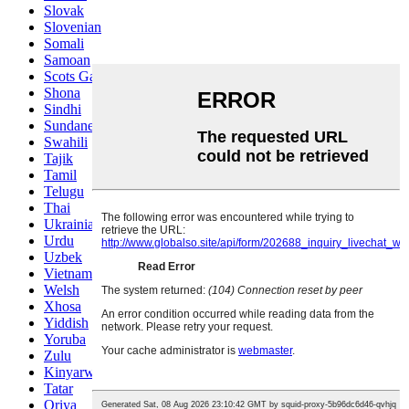
Slovak
Slovenian
Somali
Samoan
Scots Gaelic
Shona
Sindhi
Sundanese
Swahili
Tajik
Tamil
Telugu
Thai
Ukrainian
Urdu
Uzbek
Vietnamese
Welsh
Xhosa
Yiddish
Yoruba
Zulu
Kinyarwanda
Tatar
Oriya