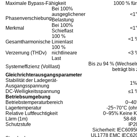
Maximale Bypass-Fähigkeit
1000 % fü
Bei 100%
ausgeglichener
<1
Phasenverschiebung
Belastung
Bei 100%
Merkmal
<1
Schieflast
100 %
<1 
Gesamtharmonische
Linienlast
100 %
Verzerrung (THDv)
nichtlineare
<3 
Last
Bis zu 94 % (Wechselr
Systemeffizienz (Volllast)
beträgt bis
Gleichrichterausgangsparameter
Stabilität der Ladegerät-
1%
Ausgangsspannung
DC-Welligkeitsspannung
≤1 
Betriebsumgebung
Betriebstemperaturbereich
0~40
Lagertemperatur
-25~70°C (ohn
Relative Luftfeuchtigkeit
0~95% Keine K
Lärm (1m)
58-68
Schutzstufe
IP2
Sicherheit: IEC609
UL1778 EMC IEC62