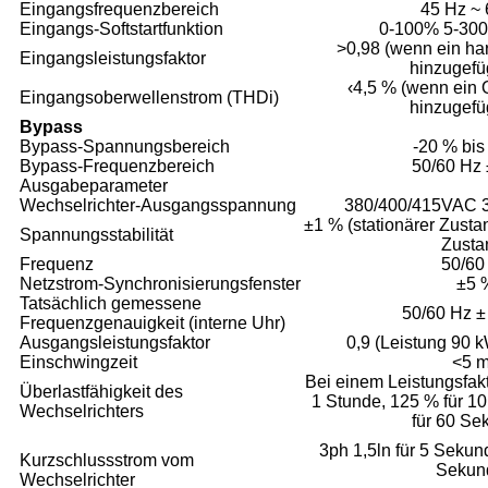
Eingangsfrequenzbereich
45 Hz ~
Eingangs-Softstartfunktion
0-100% 5-300 
>0,98 (wenn ein har
Eingangsleistungsfaktor
hinzugefüg
‹4,5 % (wenn ein O
Eingangsoberwellenstrom (THDi)
hinzugefüg
Bypass
Bypass-Spannungsbereich
-20 % bis
Bypass-Frequenzbereich
50/60 Hz
Ausgabeparameter
Wechselrichter-Ausgangsspannung
380/400/415VAC 3
±1 % (stationärer Zustan
Spannungsstabilität
Zusta
Frequenz
50/60
Netzstrom-Synchronisierungsfenster
±5 
Tatsächlich gemessene
50/60 Hz ±
Frequenzgenauigkeit (interne Uhr)
Ausgangsleistungsfaktor
0,9 (Leistung 90 
Einschwingzeit
<5 
Bei einem Leistungsfakt
Überlastfähigkeit des
1 Stunde, 125 % für 1
Wechselrichters
für 60 S
3ph 1,5ln für 5 Sekund
Kurzschlussstrom vom
Sekun
Wechselrichter