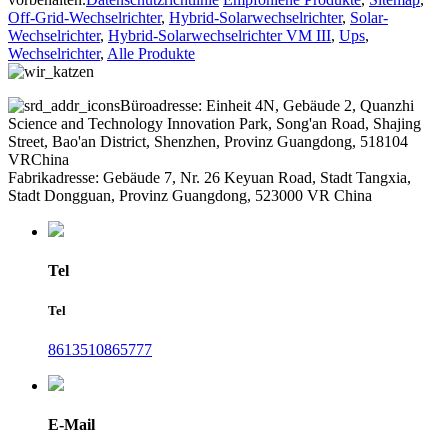
Off-Grid-Wechselrichter
,
Hybrid-Solarwechselrichter
,
Solar-
Wechselrichter
,
Hybrid-Solarwechselrichter VM III
,
Ups
,
Wechselrichter
,
Alle Produkte
Büroadresse: Einheit 4N, Gebäude 2, Quanzhi
Science and Technology Innovation Park, Song'an Road, Shajing
Street, Bao'an District, Shenzhen, Provinz Guangdong, 518104
VRChina
Fabrikadresse: Gebäude 7, Nr. 26 Keyuan Road, Stadt Tangxia,
Stadt Dongguan, Provinz Guangdong, 523000 VR China
Tel
Tel
8613510865777
E-Mail