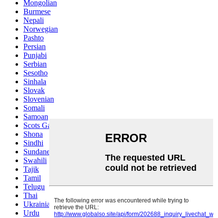
Mongolian
Burmese
Nepali
Norwegian
Pashto
Persian
Punjabi
Serbian
Sesotho
Sinhala
Slovak
Slovenian
Somali
Samoan
Scots Gaelic
Shona
Sindhi
Sundanese
Swahili
Tajik
Tamil
Telugu
Thai
Ukrainian
Urdu