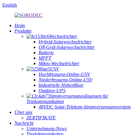
English
Heim
Produkte
Wechselrichter
Hybrid-Solarwechselrichter
Off-Grid-Solarwechselrichter
Batterie
MPPT
Mikro-Wechselrichter
USV
Hochfrequenz-Online-USV
Niederfrequenz-Online-USV
Industrielle Höhenflüge
Outdoor-UPS
Stromversorgungslösungen für
Telekommunikation
48VDC Solar-Telekom-Stromversorgungssystem
Über uns
ZERTIFIKATE
Nachricht
Unternehmens-News
Produktneuigkeiten