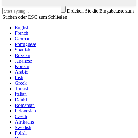
Drücken Sie die Eingabetaste zum
Suchen oder ESC zum Schließen
English
French
German
Portuguese
Spanish
Russian
Japanese
Korean
Arabic
Irish
Greek
Turkish
Italian
Danish
Romanian
Indonesian
Czech
Afrikaans
Swedish
Polish