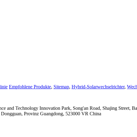
inie
Empfohlene Produkte
,
Sitemap
,
Hybrid-Solarwechselrichter
,
Wechs
nce and Technology Innovation Park, Song'an Road, Shajing Street, 
adt Dongguan, Provinz Guangdong, 523000 VR China