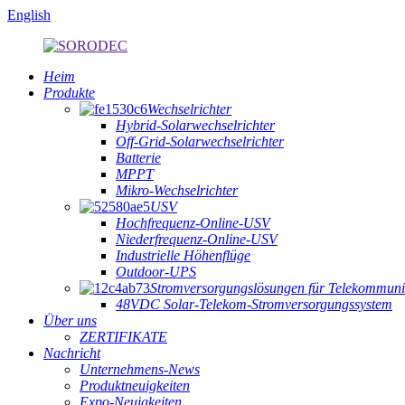
English
Heim
Produkte
Wechselrichter
Hybrid-Solarwechselrichter
Off-Grid-Solarwechselrichter
Batterie
MPPT
Mikro-Wechselrichter
USV
Hochfrequenz-Online-USV
Niederfrequenz-Online-USV
Industrielle Höhenflüge
Outdoor-UPS
Stromversorgungslösungen für Telekommuni
48VDC Solar-Telekom-Stromversorgungssystem
Über uns
ZERTIFIKATE
Nachricht
Unternehmens-News
Produktneuigkeiten
Expo-Neuigkeiten