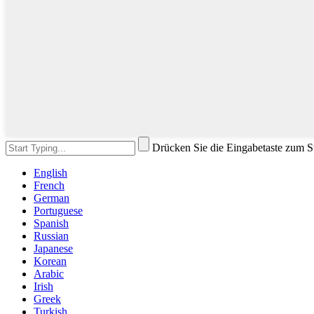
Drücken Sie die Eingabetaste zum 
English
French
German
Portuguese
Spanish
Russian
Japanese
Korean
Arabic
Irish
Greek
Turkish