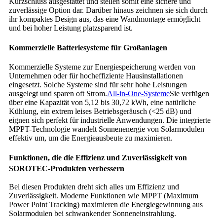
Kurzschluss ausgestattet und stellen somit eine sichere und
zuverlässige Option dar. Darüber hinaus zeichnen sie sich durch
ihr kompaktes Design aus, das eine Wandmontage ermöglicht
und bei hoher Leistung platzsparend ist.
Kommerzielle Batteriesysteme für Großanlagen
Kommerzielle Systeme zur Energiespeicherung werden von
Unternehmen oder für hocheffiziente Hausinstallationen
eingesetzt. Solche Systeme sind für sehr hohe Leistungen
ausgelegt und sparen oft Strom.
All-in-One-Systeme
Sie verfügen
über eine Kapazität von 5,12 bis 30,72 kWh, eine natürliche
Kühlung, ein extrem leises Betriebsgeräusch (<25 dB) und
eignen sich perfekt für industrielle Anwendungen. Die integrierte
MPPT-Technologie wandelt Sonnenenergie von Solarmodulen
effektiv um, um die Energieausbeute zu maximieren.
Funktionen, die die Effizienz und Zuverlässigkeit von
SOROTEC-Produkten verbessern
Bei diesen Produkten dreht sich alles um Effizienz und
Zuverlässigkeit. Moderne Funktionen wie MPPT (Maximum
Power Point Tracking) maximieren die Energiegewinnung aus
Solarmodulen bei schwankender Sonneneinstrahlung.