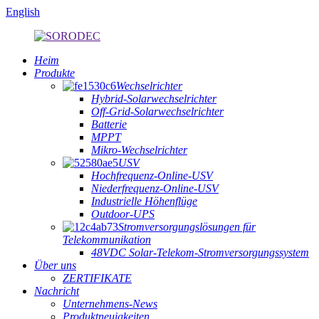
English
Heim
Produkte
Wechselrichter
Hybrid-Solarwechselrichter
Off-Grid-Solarwechselrichter
Batterie
MPPT
Mikro-Wechselrichter
USV
Hochfrequenz-Online-USV
Niederfrequenz-Online-USV
Industrielle Höhenflüge
Outdoor-UPS
Stromversorgungslösungen für
Telekommunikation
48VDC Solar-Telekom-Stromversorgungssystem
Über uns
ZERTIFIKATE
Nachricht
Unternehmens-News
Produktneuigkeiten