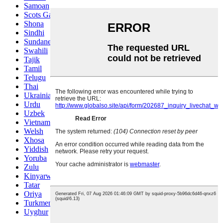
Samoan
Scots Gaelic
Shona
Sindhi
Sundanese
Swahili
Tajik
Tamil
Telugu
Thai
Ukrainian
Urdu
Uzbek
Vietnamese
Welsh
Xhosa
Yiddish
Yoruba
Zulu
Kinyarwanda
Tatar
Oriya
Turkmen
Uyghur