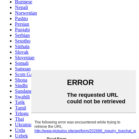
Burmese
Nepali
Norwegian
Pashto
Persian
Punjabi
Serbian
Sesotho
Sinhala
Slovak
Slovenian
Somali
Samoan
Scots Gaelic
Shona
Sindhi
Sundanese
Swahili
Tajik
Tamil
Telugu
Thai
Ukrainian
Urdu
Uzbek