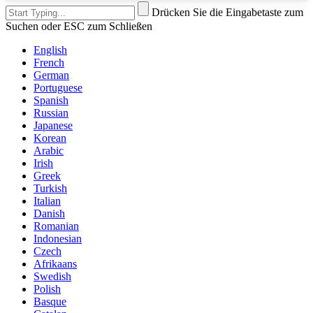
Drücken Sie die Eingabetaste zum
Suchen oder ESC zum Schließen
English
French
German
Portuguese
Spanish
Russian
Japanese
Korean
Arabic
Irish
Greek
Turkish
Italian
Danish
Romanian
Indonesian
Czech
Afrikaans
Swedish
Polish
Basque