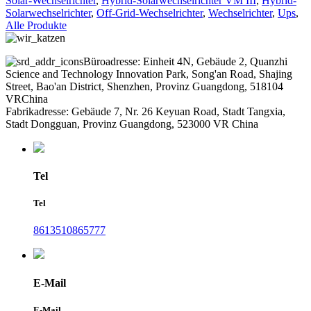
Solar-Wechselrichter
,
Hybrid-Solarwechselrichter VM III
,
Hybrid-
Solarwechselrichter
,
Off-Grid-Wechselrichter
,
Wechselrichter
,
Ups
,
Alle Produkte
Büroadresse: Einheit 4N, Gebäude 2, Quanzhi
Science and Technology Innovation Park, Song'an Road, Shajing
Street, Bao'an District, Shenzhen, Provinz Guangdong, 518104
VRChina
Fabrikadresse: Gebäude 7, Nr. 26 Keyuan Road, Stadt Tangxia,
Stadt Dongguan, Provinz Guangdong, 523000 VR China
Tel
Tel
8613510865777
E-Mail
E-Mail