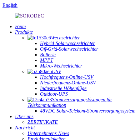
English
Heim
Produkte
Wechselrichter
Hybrid-Solarwechselrichter
Off-Grid-Solarwechselrichter
Batterie
MPPT
Mikro-Wechselrichter
USV
Hochfrequenz-Online-USV
Niederfrequenz-Online-USV
Industrielle Höhenflüge
Outdoor-UPS
Stromversorgungslösungen für
Telekommunikation
48VDC Solar-Telekom-Stromversorgungssystem
Über uns
ZERTIFIKATE
Nachricht
Unternehmens-News
Produktneuigkeiten